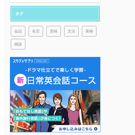
タグ
会話
名言
意味
文法
英検
雑談