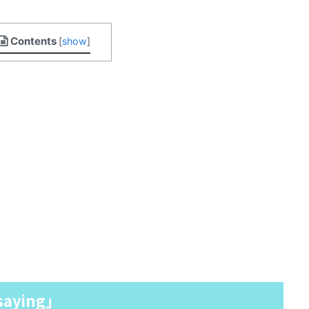
Contents
[
show
]
saying」