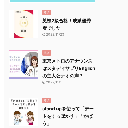
英語
英検2級合格！成績優秀
者でした
2022/11/23
英語
東京メトロのアナウンス
はスタディサプリEnglish
の主人公ナオの声？
2022/11/1
英語
stand upを使って「デー
トをすっぽかす」「かば
う」