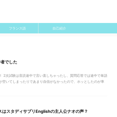
フランス語
自己紹介
秀者でした
！ 2次試験は音読途中で言い直しちゃったし、質問応答では途中で単語
が空いてしまったりであまり自信がなかったので、ホッとしたのが率
はスタディサプリEnglishの主人公ナオの声？