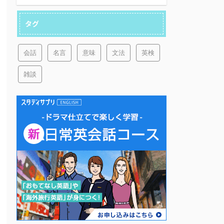
タグ
会話
名言
意味
文法
英検
雑談