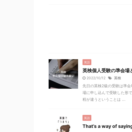
英語
英検個人受験の準会場
2022/10/12
英検
先日の英検2級の受験は準会
場に申し込んで受験した形で
程が違うということは ...
英語
That’s a way of