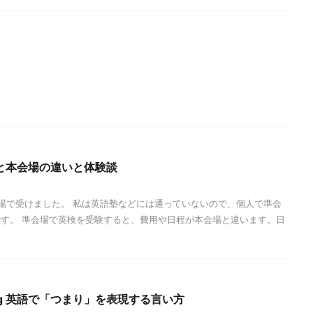
と本会場の違いと体験談
場で受けました。 私は英語塾などには通っていないので、個人で準会
す。 準会場で英検を受験すると、費用や日程が本会場と違います。日
 saying 英語で「つまり」を表現する言い方