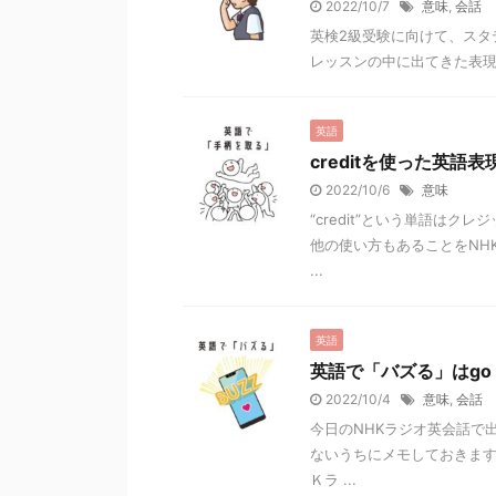
2022/10/7
意味
,
会話
英検2級受験に向けて、スタデ
レッスンの中に出てきた表現で初めて知
英語
creditを使った英語
2022/10/6
意味
“credit”という単語は
他の使い方もあることをNHKラ
...
英語
英語で「バズる」はgo v
2022/10/4
意味
,
会話
今日のNHKラジオ英会話で出て
ないうちにメモしておきます
Ｋラ ...