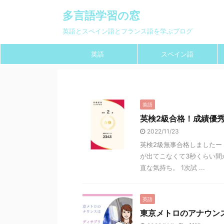
多言語学習の窓
英語とスペイン語とフランス語を学ぶブログ
英語
スペイン語
英語
英検2級合格！成績優
2022/11/23
英検2級無事合格しましたー
が出てこなくて3秒くらい間
直な気持ち。 1次試 ...
英語
東京メトロのアナウンス