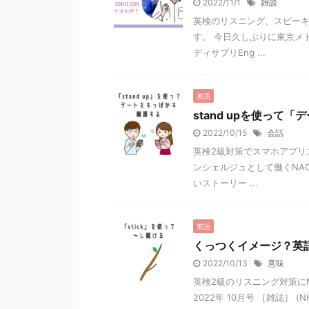
2022/11/1
雑談
英検のリスニング、スピーキン
す。 今日久しぶりに東京メ
ディサプリEng ...
英語
stand upを使って
2022/10/15
会話
英検2級対策でスマホアプリス
ンシェルジュとして働くNA
いストーリー ...
英語
くっつくイメージ？英語
2022/10/13
意味
英検2級のリスニング対策に
2022年 10月号 ［雑誌］ (NHKテ