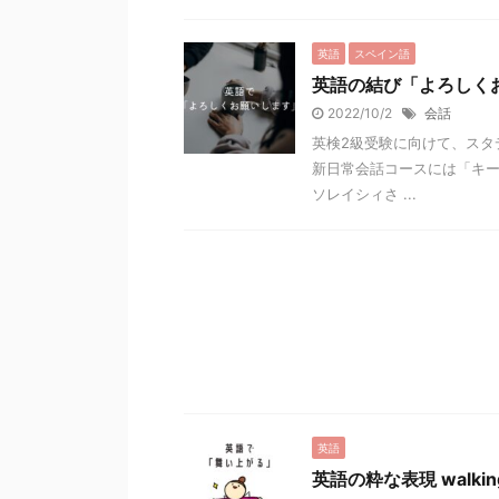
英語
スペイン語
英語の結び「よろしく
2022/10/2
会話
英検2級受験に向けて、スタデ
新日常会話コースには「キ
ソレイシィさ ...
英語
英語の粋な表現 walki