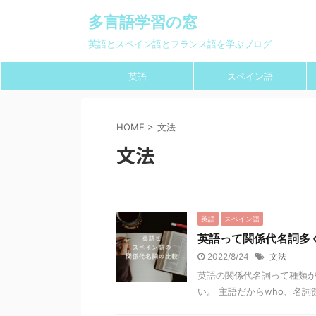
多言語学習の窓
英語とスペイン語とフランス語を学ぶブログ
英語
スペイン語
HOME
>
文法
文法
英語
スペイン語
英語って関係代名詞多
2022/8/24
文法
英語の関係代名詞って種類が多いですよ
い。 主語だからwho、名詞節