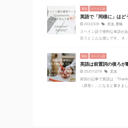
英語
スペイン語
英語で「同様に」はど
2022/3/8
文法
,
意味
スペイン語で便利な単語があり
言うとこんな感じです。 A：Que t
英語
スペイン語
英語は前置詞の後ろが動
2021/12/19
文法
前回の記事で英語は「Thank y
（原形）」になると書きました。 T