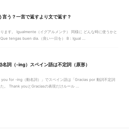
う言う？一言で返すより文で返す？
ます。 Igualmente（イグアルメンテ） 同様に どんな時に使うかと
engas buen dia.（良い一日を） B：Igual ...
名詞（-ing）スペイン語は不定詞（原形）
ou for -ing（動名詞）」でスペイン語は「Gracias por 動詞不定詞
hank youとGraciasの表現だけルール ...