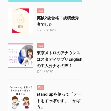
英語
英検2級合格！成績優秀
者でした
2022/11/23
英語
東京メトロのアナウンス
はスタディサプリEnglish
の主人公ナオの声？
2022/11/1
英語
stand upを使って「デー
トをすっぽかす」「かば
う」