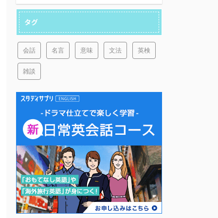
タグ
会話
名言
意味
文法
英検
雑談