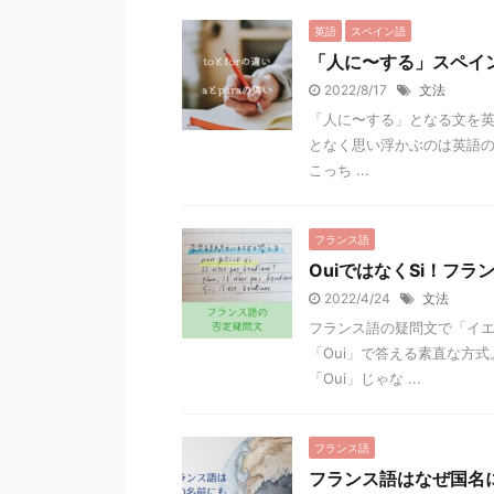
英語
スペイン語
「人に〜する」スペイン語a
2022/8/17
文法
「人に〜する」となる文を英
となく思い浮かぶのは英語の“t
こっち ...
フランス語
OuiではなくSi！フ
2022/4/24
文法
フランス語の疑問文で「イエ
「Oui」で答える素直な方式
「Oui」じゃな ...
フランス語
フランス語はなぜ国名