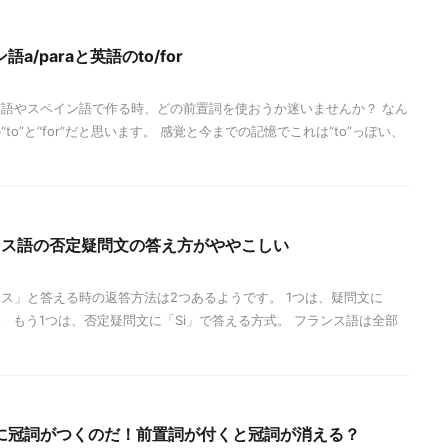
/paraと英語のto/for
語やスペイン語で作る時、どの前置詞を使おうか迷いませんか？ なん
o”と“for”だと思います。 感覚と今までの記憶でこれは“to”っぽい、
ランス語の否定疑問文の答え方がややこしい
ス」と答える時の返答方法は2つあるようです。 1つは、疑問文に
。 もう1つは、否定疑問文に「Si」で答える方式。 フランス語は全部
に冠詞がつくのだ！前置詞が付くと冠詞が消える？