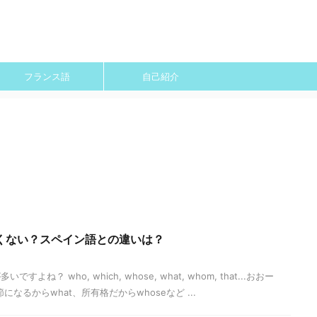
フランス語
自己紹介
くない？スペイン語との違いは？
ね？ who, which, whose, what, whom, that...おおー
になるからwhat、所有格だからwhoseなど ...