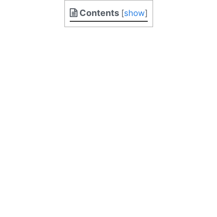
Contents
[
show
]